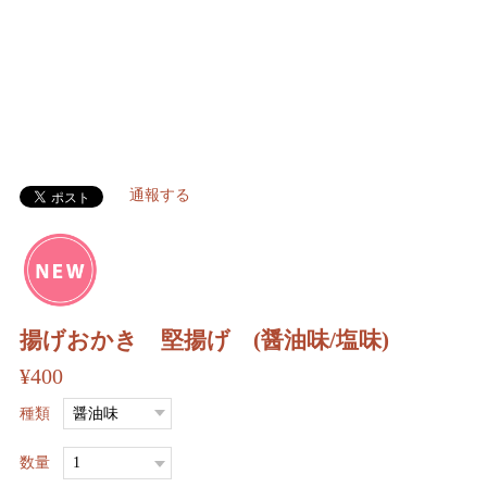
通報する
揚げおかき 堅揚げ (醤油味/塩味)
¥400
種類
数量